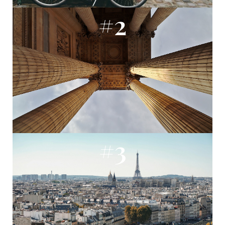
#2
#3